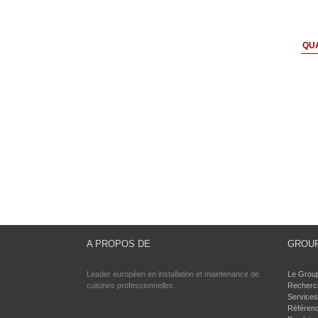
QUA
A PROPOS DE
GROUP
Leader européen en installation et maintenance de
Le Grou
cuisines professionnelles.
Recherch
Services
Référen