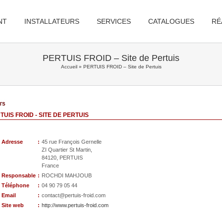
NT
INSTALLATEURS
SERVICES
CATALOGUES
RÉ
PERTUIS FROID – Site de Pertuis
Accueil
»
PERTUIS FROID – Site de Pertuis
TUIS FROID - SITE DE PERTUIS
Adresse
:
45 rue François Gernelle
ZI Quartier St Martin,
84120, PERTUIS
France
Responsable
:
ROCHDI MAHJOUB
Téléphone
:
04 90 79 05 44
Email
:
contact@pertuis-froid.com
Site web
:
http://www.pertuis-froid.com