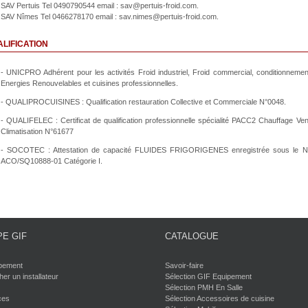
SAV Pertuis Tel 0490790544 email : sav@pertuis-froid.com.
SAV Nîmes Tel 0466278170 email : sav.nimes@pertuis-froid.com.
LIFICATION
- UNICPRO Adhérent pour les activités Froid industriel, Froid commercial, conditionnement
Energies Renouvelables et cuisines professionnelles.
- QUALIPROCUISINES : Qualification restauration Collective et Commerciale N°0048.
- QUALIFELEC : Certificat de qualification professionnelle spécialité PACC2 Chauffage Vent
Climatisation N°61677
- SOCOTEC : Attestation de capacité FLUIDES FRIGORIGENES enregistrée sous le 
ACO/SQ10888-01 Catégorie I.
E GIF
CATALOGUE
pement
Savoir-faire
er un installateur
Sélection GIF Equipement
Sélection PMH En Salle
ces
Sélection Accessoires de cuisine