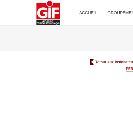
Passer
au
contenu
ACCUEIL
GROUPEME
PER