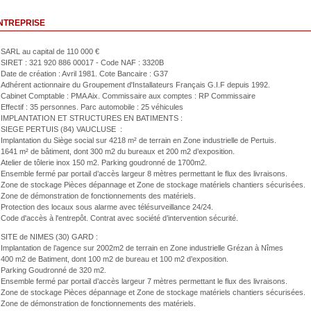
NTREPRISE
SARL au capital de 110 000 €
SIRET : 321 920 886 00017 - Code NAF : 3320B
Date de création : Avril 1981. Cote Bancaire : G37
Adhérent actionnaire du Groupement d'Installateurs Français G.I.F depuis 1992.
Cabinet Comptable : PMA Aix. Commissaire aux comptes : RP Commissaire
Effectif : 35 personnes. Parc automobile : 25 véhicules
IMPLANTATION ET STRUCTURES EN BATIMENTS :
SIEGE PERTUIS (84) VAUCLUSE :
Implantation du Siège social sur 4218 m² de terrain en Zone industrielle de Pertuis.
1641 m² de bâtiment, dont 300 m2 du bureaux et 200 m2 d’exposition.
Atelier de tôlerie inox 150 m2. Parking goudronné de 1700m2.
Ensemble fermé par portail d’accès largeur 8 mètres permettant le flux des livraisons.
Zone de stockage Pièces dépannage et Zone de stockage matériels chantiers sécurisées.
Zone de démonstration de fonctionnements des matériels.
Protection des locaux sous alarme avec télésurveillance 24/24.
Code d'accès à l'entrepôt. Contrat avec société d’intervention sécurité.
SITE de NIMES (30) GARD :
Implantation de l’agence sur 2002m2 de terrain en Zone industrielle Grézan à Nîmes
400 m2 de Batiment, dont 100 m2 de bureau et 100 m2 d’exposition.
Parking Goudronné de 320 m2.
Ensemble fermé par portail d’accès largeur 7 mètres permettant le flux des livraisons.
Zone de stockage Pièces dépannage et Zone de stockage matériels chantiers sécurisées.
Zone de démonstration de fonctionnements des matériels.