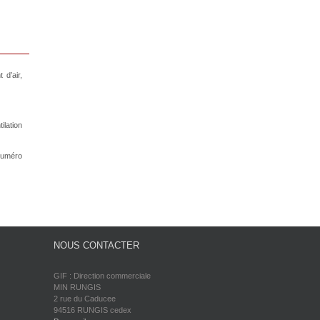
 d’air,
ilation
Numéro
NOUS CONTACTER
GIF : Direction commerciale
MIN RUNGIS
2 rue du Caducee
94516 RUNGIS cedex