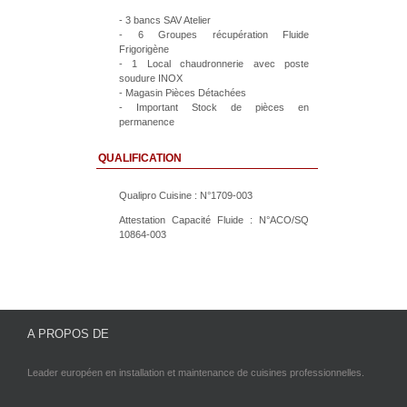
- 3 bancs SAV Atelier
- 6 Groupes récupération Fluide
Frigorigène
- 1 Local chaudronnerie avec poste
soudure INOX
- Magasin Pièces Détachées
- Important Stock de pièces en
permanence
QUALIFICATION
Qualipro Cuisine : N°1709-003
Attestation Capacité Fluide : N°ACO/SQ
10864-003
A PROPOS DE
Leader européen en installation et maintenance de cuisines professionnelles.