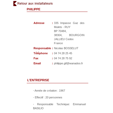
PHILIPPE
Adresse
:
335 Impasse Gaz des
Mulets - RUY
BP 70484,
38304, BOURGOIN
JALLIEU Cedex
France
Responsable
:
Nicolas BOSSELUT
Téléphone
:
04 74 28 25 45
Fax
:
04 74 28 75 92
Email
:
philippe.gif@wanadoo.fr
L'ENTREPRISE
- Année de création : 1967
- Effectif : 20 personnes
- Responsable Technique: Emmanuel
BASILIO