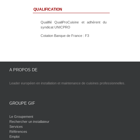
QUALIFICATION
Qualifié QualiProCuisine et adhérent du
syndicat UNICPRO
Cotation Banque de France : F3
A PROPOS DE
Leader européen en installation et maintenance de cuisines professionnelles.
GROUPE GIF
Le Groupement
Rechercher un installateur
Services
Références
Emploi