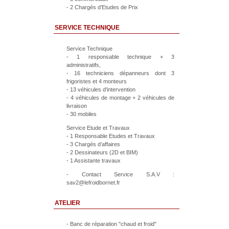
- 2 Chargés d’Etudes de Prix
SERVICE TECHNIQUE
Service Technique
- 1 responsable technique + 3
administratifs,
- 16 techniciens dépanneurs dont 3
frigoristes et 4 monteurs
- 13 véhicules d'intervention
- 4 véhicules de montage + 2 véhicules de
livraison
- 30 mobiles
Service Etude et Travaux
- 1 Responsable Etudes et Travaux
- 3 Chargés d’affaires
- 2 Dessinateurs (2D et BIM)
- 1 Assistante travaux
- Contact Service S.A.V :
sav2@lefroidbornet.fr
ATELIER
- Banc de réparation "chaud et froid"