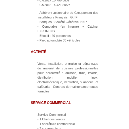
- CA 2017 10 798 583€
- CA 2018 14 421 805 €
- Adhérent actionnaire du Groupement des
Installateurs Français : G.I.F
- Banques : Société Générale, BNP
- Comptable (en interne) + Cabinet
EXPONENS
- Effectif : 40 personnes
- Parc automobile 33 véhicules
ACTIVITÉ
Vente, installation, entretien et dépannage
de matériel de cuisines professionnelles
pour collectivité : cuisson, froid, laverie,
distribution, mobilier inox,
électromécanique, ventilation, buanderie, et
cafétaria - Contrats de maintenance toutes
formules
SERVICE COMMERCIAL
Service Commercial
- 1 Chef des ventes
- 1 secrétaire commerciale
- 3 commerciaux