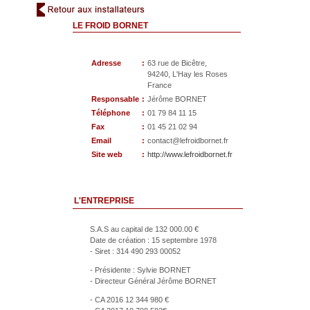
LE FROID BORNET
Adresse
:
63 rue de Bicêtre,
94240, L'Hay les Roses
France
Responsable
:
Jérôme BORNET
Téléphone
:
01 79 84 11 15
Fax
:
01 45 21 02 94
Email
:
contact@lefroidbornet.fr
Site web
:
http://www.lefroidbornet.fr
L'ENTREPRISE
S.A.S au capital de 132 000.00 €
Date de création : 15 septembre 1978
- Siret : 314 490 293 00052
- Présidente : Sylvie BORNET
- Directeur Général Jérôme BORNET
- CA 2016 12 344 980 €