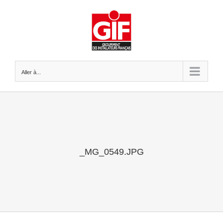
Passer
au
contenu
Aller à...
_MG_0549.JPG