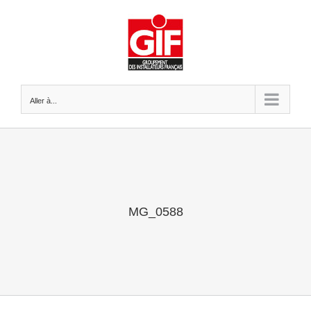
Passer
au
contenu
Aller à...
MG_0588